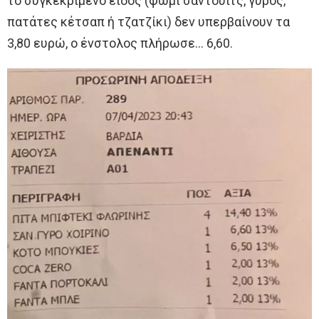
το συγκεκριμένο είδος (ψωμί σάντουιτς, γύρος,
πατάτες κέτσαπ ή τζατζίκι) δεν υπερβαίνουν τα
3,80 ευρώ, ο ένστολος πλήρωσε… 6,60.