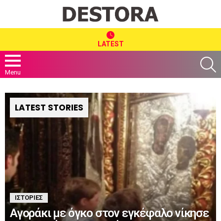
LATEST
S
Menu
LATEST STORIES
ΙΣΤΟΡΊΕΣ
Αγοράκι με όγκο στον εγκέφαλο νίκησε