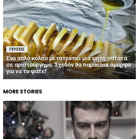
ΓΕΎΣΕΙΣ
Ένα απλό κόλπο μετατρέπει μια ψητή πατάτα
σε αριστούργημα. Σχεδόν θα παραείναι όμορφο
για να το φάτε!
MORE STORIES