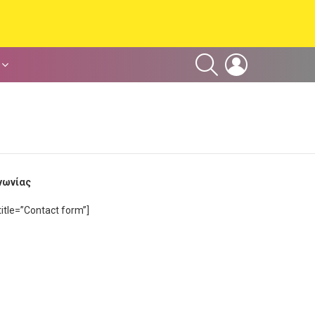
SEARCH
LOGIN
νωνίας
itle=”Contact form”]