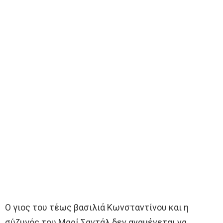
Ο γιος του τέως βασιλιά Κωνσταντίνου και η
σύζυγός του Μαρί Σαντάλ δεν αναμένεται να