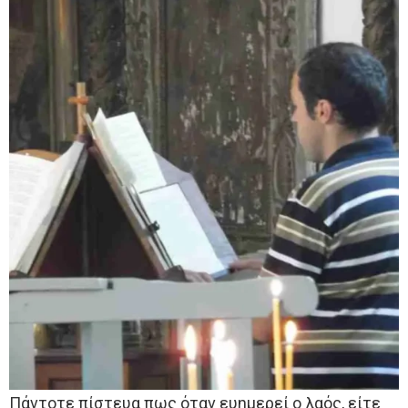
Πάντοτε πίστευα πως όταν ευημερεί ο λαός, είτε