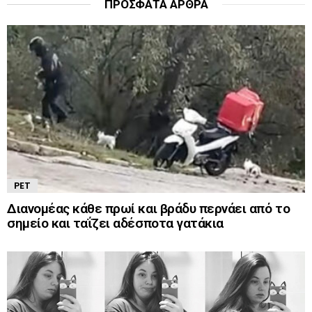
ΠΡΌΣΦΑΤΑ ΆΡΘΡΑ
PET
Διανομέας κάθε πρωί και βράδυ περνάει από το
σημείο και ταΐζει αδέσποτα γατάκια