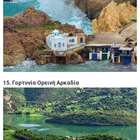
15. Γορτυνία Ορεινή Αρκαδία