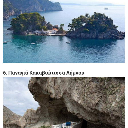
6. Παναγιά Κακαβιώτισσα Λήμνου