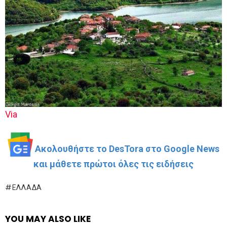
Via
Ακολουθήστε το DesTora στο Google News
και μάθετε πρώτοι όλες τις ειδήσεις
ΕΛΛΆΔΑ
YOU MAY ALSO LIKE