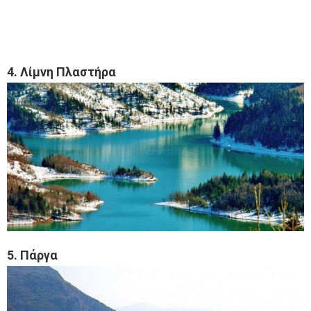
4. Λίμνη Πλαστήρα
5. Πάργα