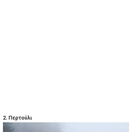
2. Περτούλ
ι