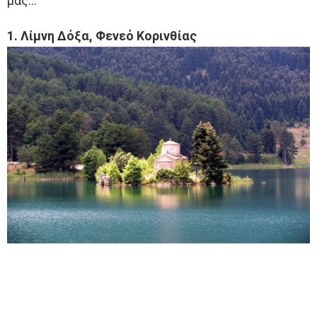
μας…
1. Λίμνη Δόξα, Φενεό Κορινθίας