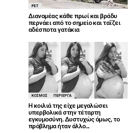
PET
Διανομέας κάθε πρωί και βράδυ
περνάει από το σημείο και ταΐζει
αδέσποτα γατάκια
ΚΌΣΜΟΣ
ΠΕΡΊΕΡΓΑ
Η κοιλιά της είχε μεγαλώσει
υπερβολικά στην τέταρτη
εγκυμοσύνη. Δυστυχώς όμως, το
πρόβλημα ήταν άλλο…