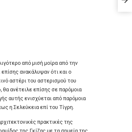
χωρί
λιγότερο από μισή μοίρα από την
 επίσης ανακάλυψαν ότι και ο
εινό αστέρι του αστερισμού του
, θα ανέτειλε επίσης σε παρόμοια
γής αυτής ενισχύεται από παρόμοια
ως η Σελεύκεια επί του Τίγρη.
αρχιτεκτονικές πρακτικές της
αμίδος της Γκίζας με τα σημεία της