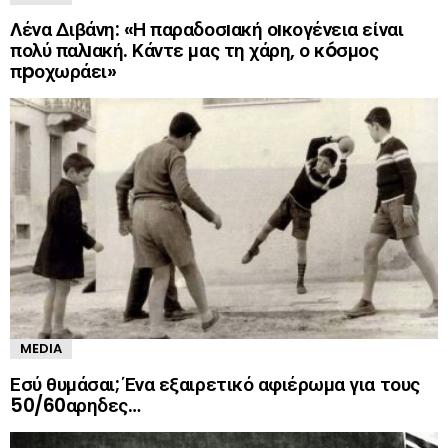
Λένα Διβάνη: «Η παραδοσıακή οıκογένεια είναι
πολύ παλıακή. Κάντε μας τη χάρη, ο κóσμος
πpοχωράει»
MEDIA
Εσύ θυμάσαι; Ένα εξαιρετικό αφιέρωμα για τους
50/60αρηδες…