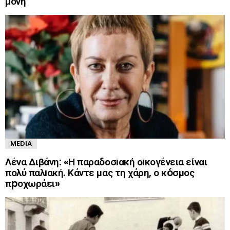
μόνη
MEDIA
Λένα Διβάνη: «Η παραδοσıακή οıκογένεια είναι
πολύ παλıακή. Κάντε μας τη χάρη, ο κóσμος
πpοχωράει»