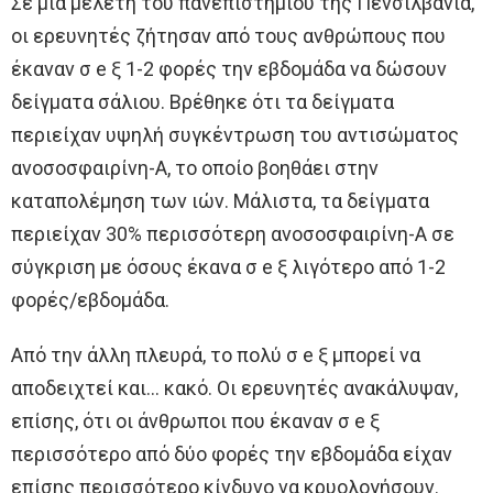
Σε μια μελέτη του πανεπιστημίου της Πενσιλβάνια,
οι ερευνητές ζήτησαν από τους ανθρώπους που
έκαναν σ e ξ 1-2 φορές την εβδομάδα να δώσουν
δείγματα σάλιου. Βρέθηκε ότι τα δείγματα
περιείχαν υψηλή συγκέντρωση του αντισώματος
ανοσοσφαιρίνη-Α, το οποίο βοηθάει στην
καταπολέμηση των ιών. Μάλιστα, τα δείγματα
περιείχαν 30% περισσότερη ανοσοσφαιρίνη-Α σε
σύγκριση με όσους έκανα σ e ξ λιγότερο από 1-2
φορές/εβδομάδα.
Από την άλλη πλευρά, το πολύ σ e ξ μπορεί να
αποδειχτεί και… κακό. Οι ερευνητές ανακάλυψαν,
επίσης, ότι οι άνθρωποι που έκαναν σ e ξ
περισσότερο από δύο φορές την εβδομάδα είχαν
επίσης περισσότερο κίνδυνο να κρυολογήσουν.