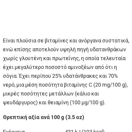
Είναι πλούσια σε βιταμίνες και ανόργανα συστατικά,
ενώ επίσης αποτελούν υψηλή πηγή υδατανθράκων
χωρίς γλουτένη και πρωτεΐνης, η οποία τελευταία
έχει μεγαλύτερο ποσοστό αμινοξέων από ότι η
σόγια. Έχει περίπου 25% υδατάνθρακες και 70%
νερό, μια μέση ποσότητα βιταμίνης C (20 mg/100 g),
μικρές ποσότητες μετάλλων (κάλιο και
ψευδάργυρος) και θειαμίνη (100 μg/100 g).
Θρεπτική αξία ανά 100 g (3.5 oz)
Ενέργεια 431 kJ (103 kcal)