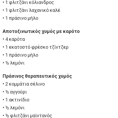
• 1 φλιτζάνι κόλιανδρος
• 1 φλιτζάνι λαχανικό καλέ
• 1 πράσινο μήλο
Αποτοξινωτικός χυμός με καρότο
• 4 καρότα
• 1 εκατοστό φρέσκο τζίντζερ
• 1 πράσινο μήλο
• ½ λεμόνι
Πράσινος θεραπευτικός χυμός
• 2 κομμάτια σέλινο
• ½ αγγούρι
• 1 ακτινίδιο
• ½ λεμόνι
• ½ φλιτζάνι μαϊντανός