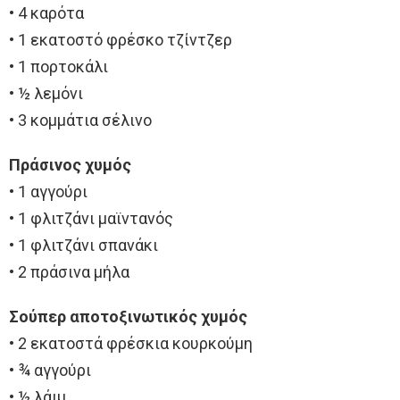
• 4 καρότα
• 1 εκατοστό φρέσκο τζίντζερ
• 1 πορτοκάλι
• ½ λεμόνι
• 3 κομμάτια σέλινο
Πράσινος χυμός
• 1 αγγούρι
• 1 φλιτζάνι μαϊντανός
• 1 φλιτζάνι σπανάκι
• 2 πράσινα μήλα
Σούπερ αποτοξινωτικός χυμός
• 2 εκατοστά φρέσκια κουρκούμη
• ¾ αγγούρι
• ½ λάιμ