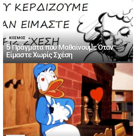
ΚΌΣΜΟΣ
5 Πράγματα που Μαθαίνουμε Όταν
Είμαστε Χωρίς Σχέση