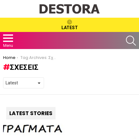
LATEST
S
Menu
You are here:
Home
Tag Archives: Σχέσεις
ΣΧΈΣΕΙΣ
LATEST STORIES