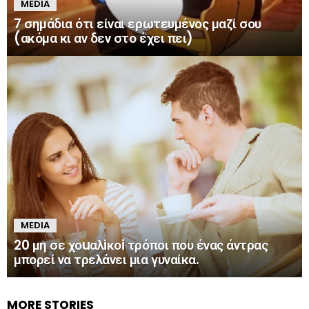
MEDIA
7 σημάδια ότι είναι ερωτευμένος μαζί σου
(ακόμα κι αν δεν στο έχει πει)
MEDIA
20 μη σε χοuαλiκοi τρόποι που ένας άντρας
μπορεί να τρελάνει μια γυναίκα.
MORE STORIES