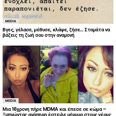
MEDIA
Βγες, γέλασε, μέθυσε, κλάψε, ζήσε… Σταμάτα να
βάζεις τη ζωή σου στην αναμονή
MEDIA
Μια 16χρονη πήρε MDMA και έπεσε σε κώμα –
Ξυπνώντας ανάπηρη έστειλε μήνυμα στους νέους