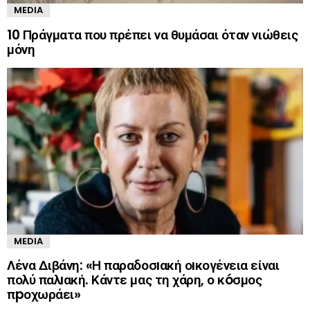
MEDIA
10 Πράγματα που πρέπει να θυμάσαι όταν νιώθεις
μόνη
MEDIA
Λένα Διβάνη: «Η παραδοσıακή οıκογένεια είναι
πολύ παλıακή. Κάντε μας τη χάρη, ο κóσμος
πpοχωράει»