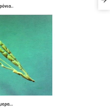
μέθο
ρόνια..
ήμερα…