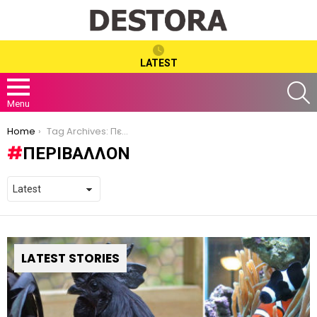
LATEST
S
Menu
You are here:
Home
Tag Archives: Περιβάλλον
ΠΕΡΙΒΆΛΛΟΝ
LATEST STORIES