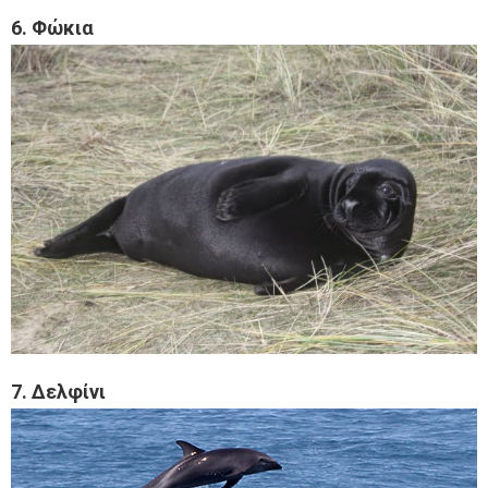
6. Φώκια
7. Δελφίνι