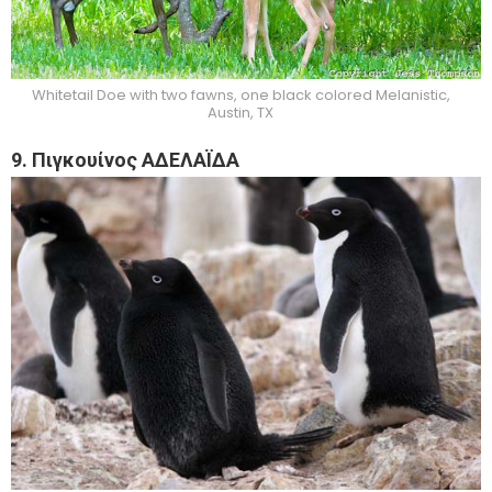
Whitetail Doe with two fawns, one black colored Melanistic,
Austin, TX
9. Πιγκουίνος ΑΔΕΛΑΪΔΑ