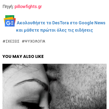
Πηγή:
pillowfights.gr
Ακολουθήστε το DesTora στο Google News
και μάθετε πρώτοι όλες τις ειδήσεις
ΣΧΈΣΕΙΣ
ΨΥΧΟΛΟΓΊΑ
YOU MAY ALSO LIKE