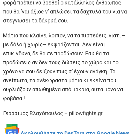
φορά πρέπει να βρεθεί ο κατάλληλος άνθρωπος
που θα ‘ναι άξιος ν’ απλώσει τα δάχτυλά του για να
στεγνώσει τα δάκρυά σου.
Μάτια που κλαίνε, λοιπόν, να τα πιστεύεις, γιατί –
με δόλο ή χωρίς– εκφράζονται. Δεν είναι
επικίνδυνα, δε θα σε προδώσουν. Εσύ θα τα
προδώσεις αν δεν τους δώσεις το χώρο και το
χρόνο να σου δείξουν πως σ’ έχουν ανάγκη. Τα
ανείπωτα, τα ανέκφραστα μάτια κι εκείνα που
ουρλιάζουν απωθημένα από μακριά, αυτά μόνο να
φοβάσαι!
Γεράσιμος Βλαχόπουλος – pillowfights.gr
Ακολουθήστε το DesTora στο Google News