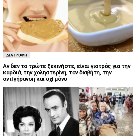
ΔΙΑΤΡΟΦΉ
Αν δεν το τρώτε ξεκινήστε, είναι γιατρός για την
καρδιά, την χοληστερiνη, τον δıαβήτη, την
αντıγήρανση και οχı μόνο