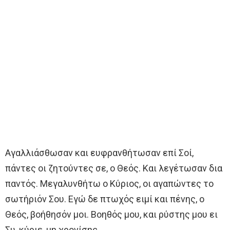
Αγαλλιάσθωσαν και ευφρανθήτωσαν επί Σοί,
πάντες οι ζητούντες σε, ο Θεός. Και λεγέτωσαν δια
παντός. Μεγαλυνθήτω ο Κύριος, οι αγαπώντες το
σωτήριόν Σου. Εγώ δε πτωχός ειμί και πένης, ο
Θεός, βοήθησόν μοι. Βοηθός μου, και ρύστης μου ει
Συ, κύριε, μη χρονίσης.