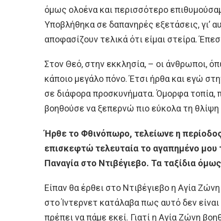
όμως ολοένα και περισσότερο επιθυμούσαμ
Υποβλήθηκα σε δαπανηρές εξετάσεις, γι’ αυ
αποφασίζουν τελικά ότι είμαι στείρα. Έπεσ
Στον Θεό, στην εκκλησία, – οι άνθρωποι, ό
κάποιο μεγάλο πόνο. Έτσι ήρθα και εγώ στ
σε διάφορα προσκυνήματα. Όμορφα τοπία, π
βοηθούσε να ξεπερνώ πιο εύκολα τη θλίψη 
Ήρθε το Φθινόπωρο, τελείωνε η περίοδος
επισκεφτώ τελευταία το αγαπημένο μου τ
Παναγία στο Ντιβέγιεβο. Τα ταξίδια όμω
Είπαν θα έρθει στο Ντιβέγιεβο η Αγία Ζών
στο Ίντερνετ κατάλαβα πως αυτό δεν είναι 
πρέπει να πάμε εκεί. Γιατί η Αγία Ζώνη βο