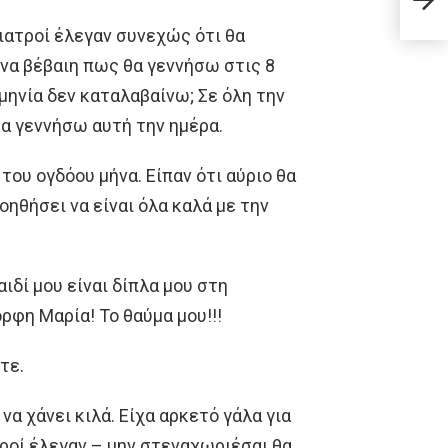
άντρ
ιατροί έλεγαν συνεχώς ότι θα
να βέβαιη πως θα γεννήσω στις 8
μηνία δεν καταλαβαίνω; Σε όλη την
α γεννήσω αυτή την ημέρα.
του ογδόου μήνα. Είπαν ότι αύριο θα
ηθήσει να είναι όλα καλά με την
ιδί μου είναι δίπλα μου στη
ορφη Μαρία! Το θαύμα μου!!!
τε.
να χάνει κιλά. Είχα αρκετό γάλα για
τροί έλεγαν – μην στεναχωριέσαι θα