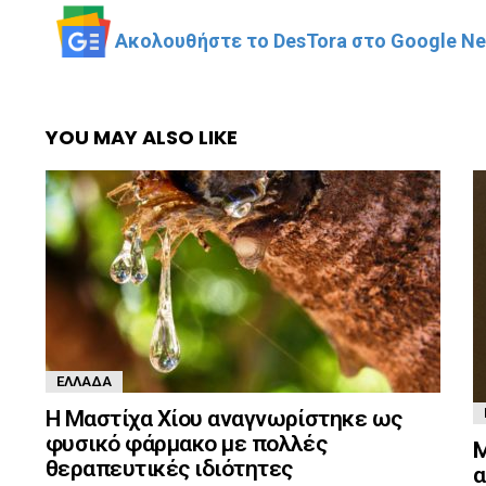
Ακολουθήστε το DesTora στο Google New
YOU MAY ALSO LIKE
ΕΛΛΆΔΑ
Η Μαστίχα Χίου αναγνωρίστηκε ως
φυσικό φάρμακο με πολλές
M
θεραπευτικές ιδιότητες
α