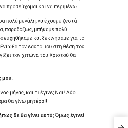
α να προσεύχομαι και να περιμένω.
ρα πολύ μεγάλη, να έχουμε ζεστά
ία, παραδόξως, μπήκαμε πολύ
σευχηθήκαμε και ξεκινήσαμε για το
 Ένιωθα τον εαυτό μου στη θέση του
γίξει τον χιτώνα του Χριστού θα
 μου.
ς μήνας, και τι έγινε; Ναι! Δύο
μα θα γίνω μητέρα!!!
πως δε θα γίνει αυτό; Όμως έγινε!
Καλο
κάνει