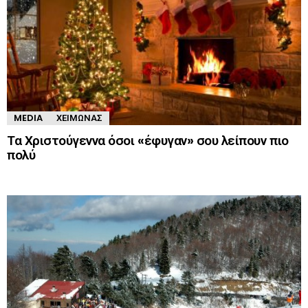
MEDIA
ΧΕΙΜΏΝΑΣ
Τα Χριστούγεννα όσοι «έφυγαν» σου λείπουν πιο
πολύ