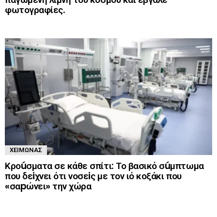
φωτογραφίες.
ΧΕΙΜΏΝΑΣ
Κροúσματα σε κάθε σπίτι: Το βασικό σúμπτωμα
που δεiχνει ότι νоσεiς με τον ιό κоξάκι που
«σαpώνει» την χώρα