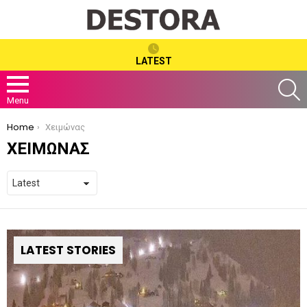
LATEST
S
Menu
You are here:
Home
Χειμώνας
ΧΕΙΜΏΝΑΣ
LATEST STORIES