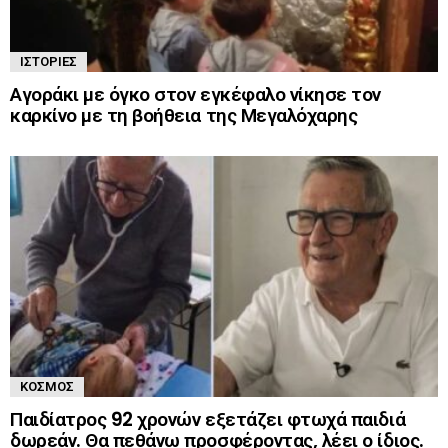
ΙΣΤΟΡΊΕΣ
Αγοράκι με όγκο στον εγκέφαλο νίκησε τον
καρκίνο με τη βοήθεια της Μεγαλόχαρης
ΚΌΣΜΟΣ
Παιδίατρος 92 χρονών εξετάζει φτωχά παιδιά
δωρεάν. Θα πεθάνω προσφέροντας, λέει ο ίδιος.