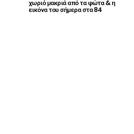
χωριό μακριά από τα φώτα & η
εικόνα του σήμερα στα 84