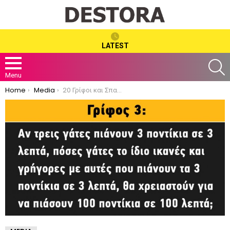
LATEST
S
Menu
You are here:
Home
Media
20 Γρίφοι και Σπαζοκεφαλιές για να ακονίσετε το μυαλό σας.