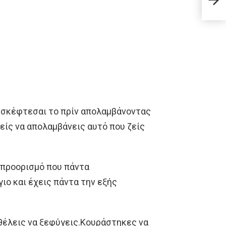
μάνι
α σκέφτεσαι το πρίν απολαμβάνοντας
είς να απολαμβάνεις αυτό που ζείς
ό προορισμό που πάντα
ιο και έχεις πάντα την εξής
θέλεις να ξεφύγεις.Κουράστηκες να