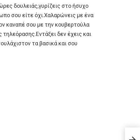
 ώρες δουλειάς,γυρίζεις στο ήσυχο
ρωπο σου είτε όχι.Χαλαρώνεις με ένα
ον καναπέ σου με την κουβερτούλα
ς τηλεόρασης.Εντάξει δεν έχεις και
ουλάχιστον τα βασικά και σου
Θύελ
με τ