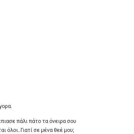
γορα.
έπιασε πάλι πάτο τα όνειρα σου
 όλοι..Γιατί σε μένα θεέ μου;