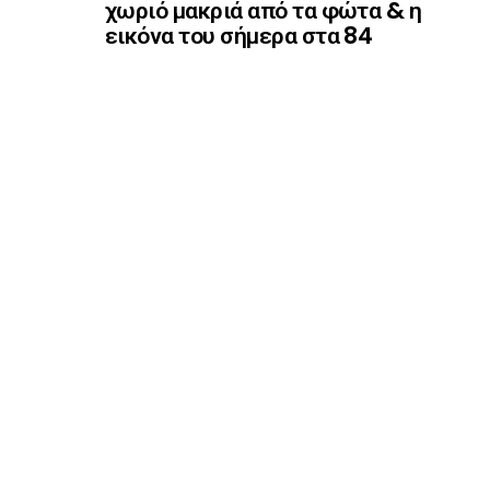
χωριό μακριά από τα φώτα & η
εικόνα του σήμερα στα 84