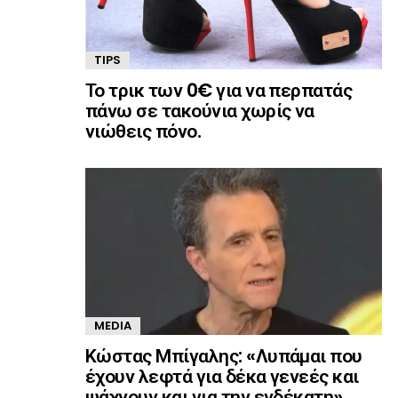
TIPS
Το τρικ των 0€ για να περπατάς
πάνω σε τακούνια χωρίς να
νιώθεις πόνο.
MEDIA
Κώστας Μπίγαλης: «Λυπάμαι που
έχουν λεφτά για δέκα γενεές και
ψάχνουν και για την ενδέκατη»