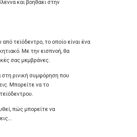
λέννα και βοηθάει στην
από τεϊόδεντρο, το οποίο είναι ένα
κητιακό. Με την εισπνοή, θα
ικές σας μεμβράνες.
ά στη ρινική συμφόρηση που
ις. Μπορείτε να το
 τεϊόδεντρου.
υθεί, πώς μπορείτε να
σεις…