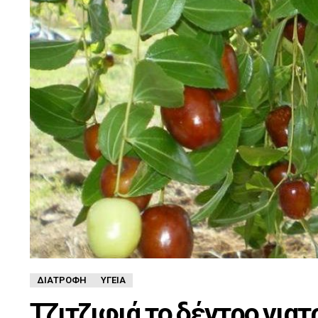
ΔΙΑΤΡΟΦΉ
ΥΓΕΊΑ
Τζιτζιφιά το δέντρο γιατ