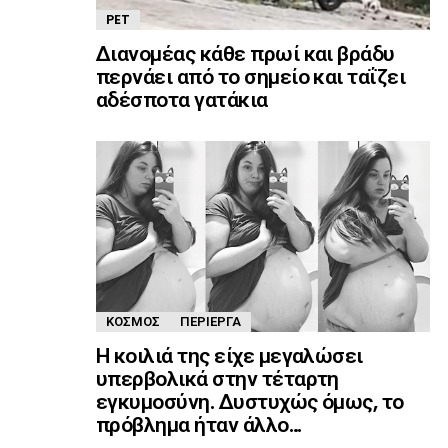
PET
Διανομέας κάθε πρωί και βράδυ
περνάει από το σημείο και ταΐζει
αδέσποτα γατάκια
ΚΌΣΜΟΣ
ΠΕΡΊΕΡΓΑ
Η κοιλιά της είχε μεγαλώσει
υπερβολικά στην τέταρτη
εγκυμοσύνη. Δυστυχώς όμως, το
πρόβλημα ήταν άλλο…