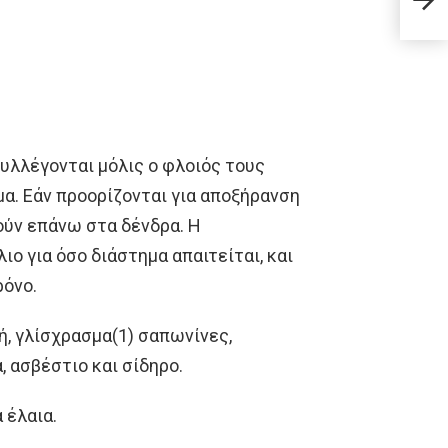
γuμv
υλλέγονται μόλις ο φλοιός τους
α. Εάν προορίζονται για αποξήρανση
ύν επάνω στα δένδρα. Η
ιο για όσο διάστημα απαιτείται, και
ρόνο.
, γλίσχρασμα(1) σαπωνίνες,
α, ασβέστιο και σίδηρο.
 έλαια.