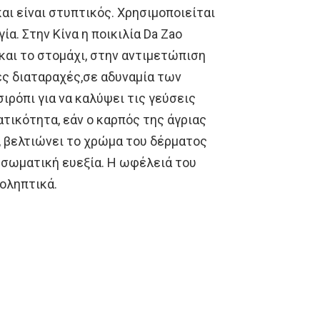
και είναι στυπτικός. Χρησιμοποιείται
ία. Στην Κίνα η ποικιλία Da Zao
και το στομάχι, στην αντιμετώπιση
ές διαταραχές,σε αδυναμία των
σιρόπι για να καλύψει τις γεύσεις
τικότητα, εάν ο καρπός της άγριας
, βελτιώνει το χρώμα του δέρματος
ν σωματική ευεξία. Η ωφέλειά του
ροληπτικά.