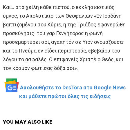
Και… στα χείλη κάθε πιστού, ο εκκλησιαστικός
ύμνος, το Απολυτίκιο των Θεοφανίων «Εν Ιορδάνη
βαπτιζομένου σου Κύριε, η της Τριάδος εφανερώθη
προσκύνησις· του γαρ Γεννήτορος η φωνή
προσεμαρτύρει σοι, αγαπητόν σε Υιόν ονομάζουσα·
και το Πνεύμα εν είδει περιστεράς, εβεβαίου του
λόγου το ασφαλές. Ο επιφανείς Χριστέ ο Θεός, και
τον κόσμον φωτίσας δόξα σοι».
Ακολουθήστε το DesTora στο Google News
και μάθετε πρώτοι όλες τις ειδήσεις
YOU MAY ALSO LIKE