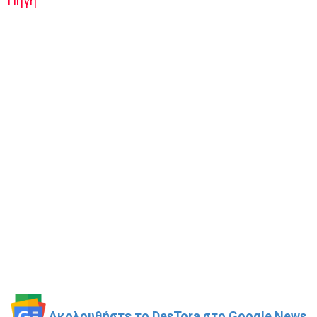
Πηγή
Ακολουθήστε το DesTora στο Google News