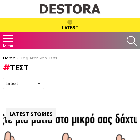
LATEST
S
Menu
You are here:
Home
Tag Archives: Τεστ
ΤΕΣΤ
LATEST STORIES