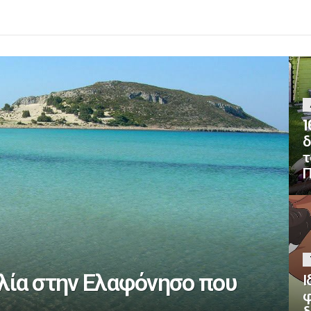
1
δ
τ
Π
αλία στην Ελαφόνησο που
Ι
φ