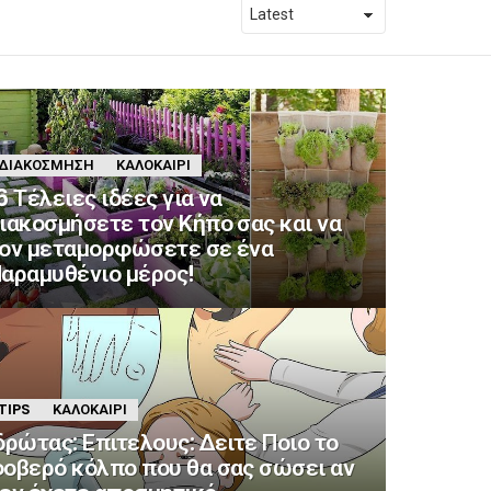
ΔΙΑΚΌΣΜΗΣΗ
ΚΑΛΟΚΑΊΡΙ
6 Τέλειες ιδέες για να
ιακοσμήσετε τον Κήπο σας και να
ον μεταμορφώσετε σε ένα
αραμυθένιο μέρος!
TIPS
ΚΑΛΟΚΑΊΡΙ
δρώτας: Επιτελους: Δειτε Ποιο το
οβερό κόλπο που θα σας σώσει αν