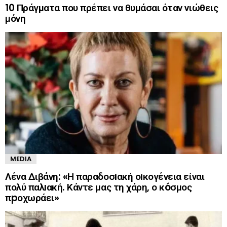
10 Πράγματα που πρέπει να θυμάσαι όταν νιώθεις
μόνη
MEDIA
Λένα Διβάνη: «Η παραδοσıακή οıκογένεια είναι
πολύ παλıακή. Κάντε μας τη χάρη, ο κóσμος
πpοχωράει»