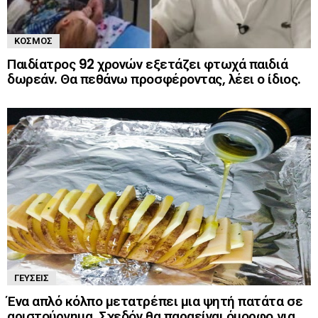
ΚΌΣΜΟΣ
Παιδίατρος 92 χρονών εξετάζει φτωχά παιδιά
δωρεάν. Θα πεθάνω προσφέροντας, λέει ο ίδιος.
ΓΕΎΣΕΙΣ
Ένα απλό κόλπο μετατρέπει μια ψητή πατάτα σε
αριστούργημα. Σχεδόν θα παραείναι όμορφο για