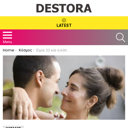
LATEST
S
Menu
You are here:
Home
Κόσμος
Είμαι 22 και η κοπέλα μου 55. Τί πειράζει;