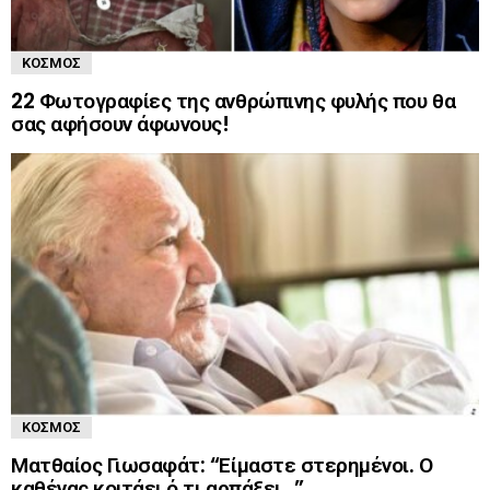
ΚΌΣΜΟΣ
22 Φωτογραφίες της ανθρώπινης φυλής που θα
σας αφήσουν άφωνους!
ΚΌΣΜΟΣ
Ματθαίος Γιωσαφάτ: “Είμαστε στερημένοι. Ο
καθένας κοιτάει ό,τι αρπάξει…”