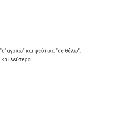
“σ’ αγαπώ” και ψεύτικα “σε θέλω”.
 και λεύτερο.