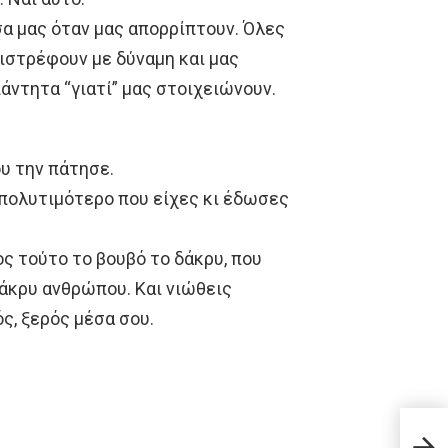
σα μας όταν μας απορρίπτουν. Όλες
πιστρέφουν με δύναμη και μας
άντητα “γιατί” μας στοιχειώνουν.
ου την πάτησε.
ο πολυτιμότερο που είχες κι έδωσες
ος τούτο το βουβό το δάκρυ, που
άκρυ ανθρώπου. Και νιώθεις
ς, ξερός μέσα σου.
Δάκρ
νίκη