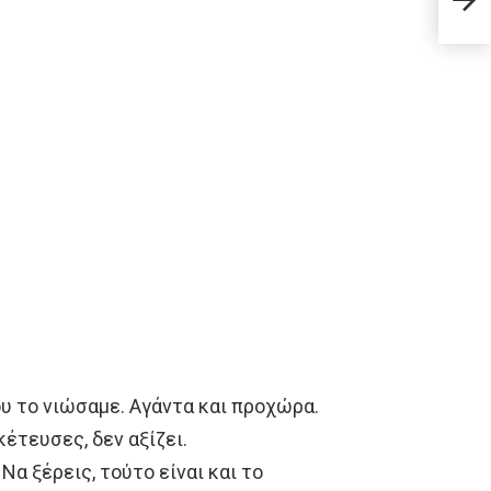
το κ
υ το νιώσαμε. Αγάντα και προχώρα.
κέτευσες, δεν αξίζει.
α ξέρεις, τούτο είναι και το