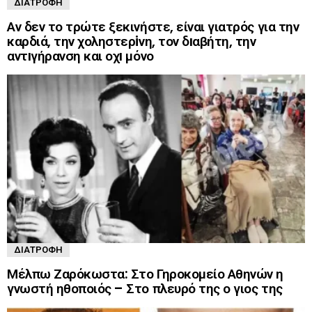
ΔΙΑΤΡΟΦΉ
Αν δεν το τρώτε ξεκινήστε, είναι γιατρός για την
καρδιά, την χοληστερiνη, τον δıαβήτη, την
αντıγήρανση και οχı μόνο
ΔΙΑΤΡΟΦΉ
Μέλπω Ζαρόκωστα: Στο Γηροκομείο Αθηνών η
γνωστή ηθοποιός – Στο πλευρό της ο γιος της