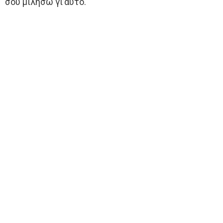
σου μιλήσω γι’αυτό.