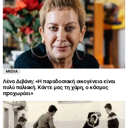
MEDIA
Λένα Διβάνη: «Η παραδοσıακή οıκογένεια είναι
πολύ παλıακή. Κάντε μας τη χάρη, ο κóσμος
πpοχωράει»