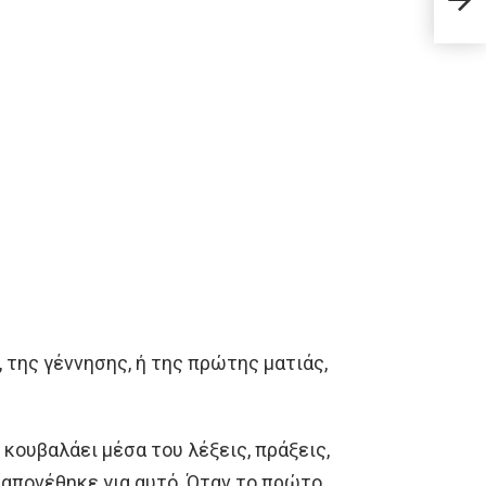
στο 
 της γέννησης, ή της πρώτης ματιάς,
 κουβαλάει μέσα του λέξεις, πράξεις,
ραπονέθηκε για αυτό. Όταν το πρώτο