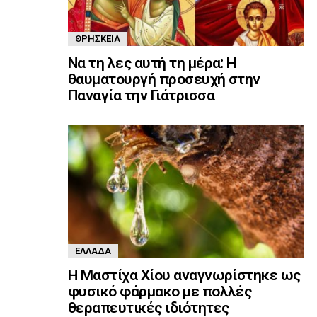
ΘΡΗΣΚΕΊΑ
Να τη λες αυτή τη μέρα: Η
θαυματουργή προσευχή στην
Παναγία την Γιάτρισσα
ΕΛΛΆΔΑ
Η Μαστίχα Χίου αναγνωρίστηκε ως
φυσικό φάρμακο με πολλές
θεραπευτικές ιδιότητες