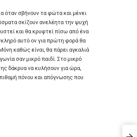
κα όταν σβήνουν τα φώτα και μένει
αύσματα σκίζουν ανελέητα την ψυχή
ουστεί και θα κρυφτεί πίσω από ένα
 σκληρό αυτό ον για πρώτη φορά θα
Μόνη καθώς είναι, θα πάρει αγκαλιά
γωνία σαν μικρό παιδί. Στο μικρό
ης δάκρυα να κυλήσουν για ώρα,
σπιθαμή πόνου και απόγνωσης που
10 α