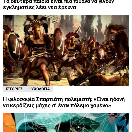
Τα δεύτερα παιδιά είναι πιο πιθανό να γίνουν
εγκληματίες λέει νέα έρευνα
ΙΣΤΟΡΊΕΣ
ΨΥΧΟΛΟΓΊΑ
Η φιλοσοφία Σπαρτιάτη πολεμιστή: «Είναι ηδονή
να κερδίζεις μάχες σ’ έναν πόλεμο χαμένο»