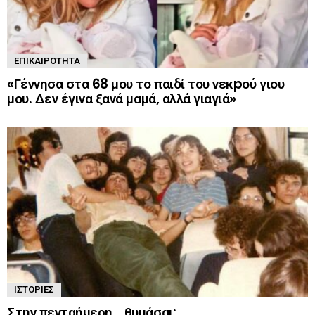
ΕΠΙΚΑΙΡΌΤΗΤΑ
«Γέννησα στα 68 μου το παιδί του νεκpού γιου
μου. Δεν έγινα ξανά μαμά, αλλά γιαγιά»
ΙΣΤΟΡΊΕΣ
Στην πενταήμερη… θυμάσαι;