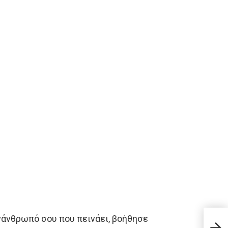
άνθρωπό σου που πεινάει, βοήθησε
Έρχε