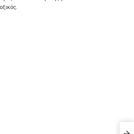
οξικός.
Τρόπ