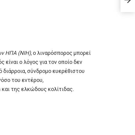
από 
ων ΗΠΑ (NIH)
, ο λιναρόσπορος μπορεί
ς είναι ο λόγος για τον οποίο δεν
ό διάρροια, σύνδρομο ευερέθιστου
όσο του εντέρου,
 και της ελκώδους κολίτιδας.