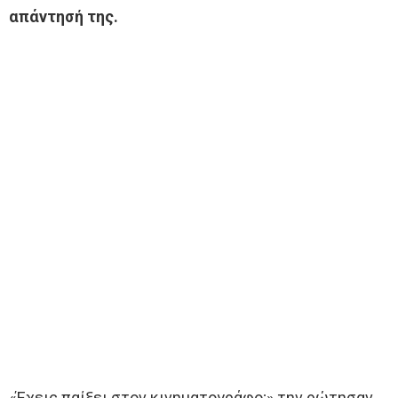
απάντησή της.
«Έχεις παίξει στον κινηματογράφο;» την ρώτησαν,