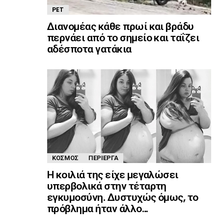
PET
Διανομέας κάθε πρωί και βράδυ
περνάει από το σημείο και ταΐζει
αδέσποτα γατάκια
ΚΌΣΜΟΣ
ΠΕΡΊΕΡΓΑ
Η κοιλιά της είχε μεγαλώσει
υπερβολικά στην τέταρτη
εγκυμοσύνη. Δυστυχώς όμως, το
πρόβλημα ήταν άλλο…