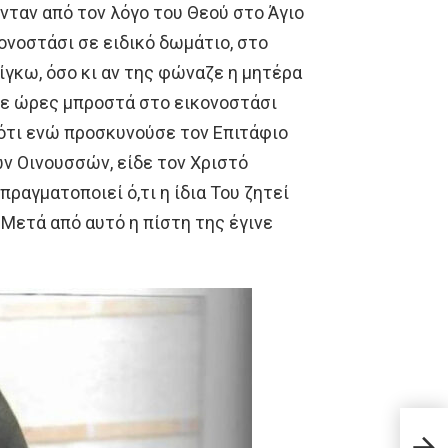
ύνταν από τον λόγο του Θεού στο Άγιο
κονοστάσι σε ειδικό δωμάτιο, στο
ίγκω, όσο κι αν της φώναζε η μητέρα
ενε ώρες μπροστά στο εικονοστάσι
ς ότι ενώ προσκυνούσε τον Επιτάφιο
ν Οινουσσών, είδε τον Χριστό
πραγματοποιεί ό,τι η ίδια Του ζητεί
 Μετά από αυτό η πίστη της έγινε
Δεν 
ελλη