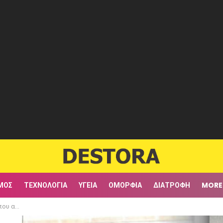
ΜΟΣ
ΤΕΧΝΟΛΟΓΊΑ
ΥΓΕΊΑ
ΟΜΟΡΦΙΆ
ΔΙΑΤΡΟΦΉ
MORE
ί των Οινουσσών