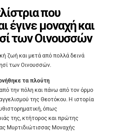
λίστρια που
ι έγινε μοναχή και
σί των Οινουσσών
κή ζωή και μετά από πολλά δεινά
νησί των Οινουσσών.
ρνήθηκε τα πλούτη
από την πόλη και πάνω από τον όρμο
υαγγελισμού της Θεοτόκου. Η ιστορία
μυθιστορηματική, όπως
ριάς της, κτήτορος και πρώτης
ρίας Μυρτιδιώτισσας Μοναχής