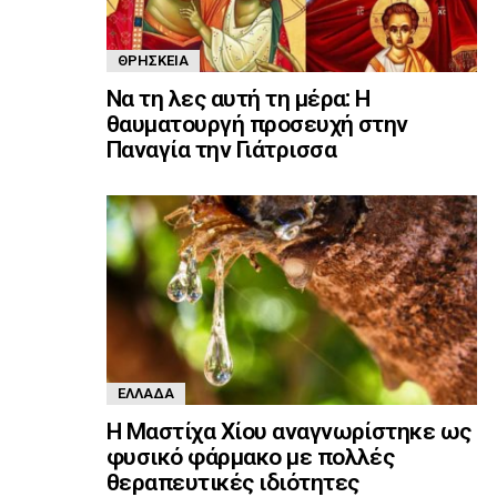
ΘΡΗΣΚΕΊΑ
Να τη λες αυτή τη μέρα: Η
θαυματουργή προσευχή στην
Παναγία την Γιάτρισσα
ΕΛΛΆΔΑ
Η Μαστίχα Χίου αναγνωρίστηκε ως
φυσικό φάρμακο με πολλές
θεραπευτικές ιδιότητες