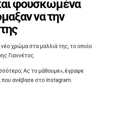
 και φουσκωμένα
όμαξαν να την
 της
νέο χρώμα στα μαλλιά της, το οποίο
ης Γιαννέτος.
σσότερο; Ας το μάθουμε», έγραψε
που ανέβασε στο Instagram.