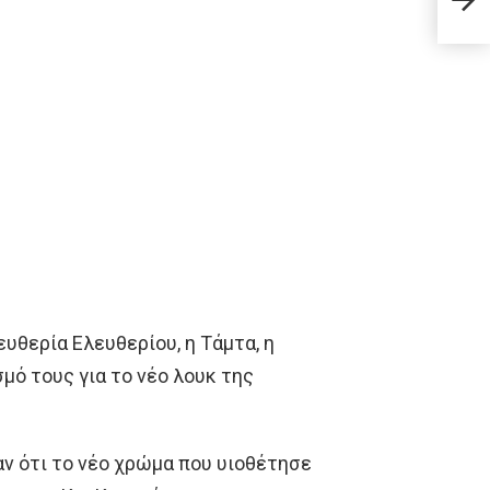
τοπο
ευθερία Ελευθερίου, η Τάμτα, η
ό τους για το νέο λουκ της
αν ότι το νέο χρώμα που υιοθέτησε