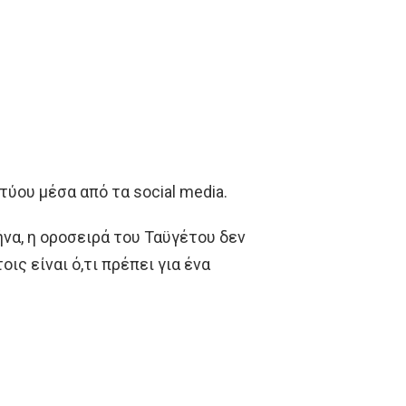
ύου μέσα από τα social media.
να, η οροσειρά του Ταϋγέτου δεν
ις είναι ό,τι πρέπει για ένα