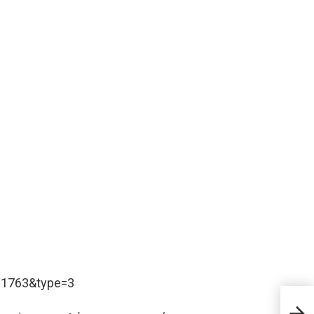
31763&type=3
10 π