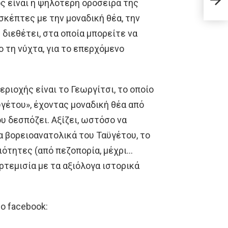
για 
ς είναι η ψηλότερη οροσειρά της
κέπτες με την μοναδική θέα, την
διεθέτει, στα οποία μπορείτε να
ο τη νύχτα, για το επερχόμενο
ριοχής είναι το Γεωργίτσι, το οποίο
γέτου», έχοντας μοναδική θέα από
υ δεσπόζει. Αξίζει, ωστόσο να
 βορειοανατολικά του Ταϋγέτου, το
ιότητες (από πεζοπορία, μέχρι…
Αρτεμισία με τα αξιόλογα ιστορικά
ο facebook: