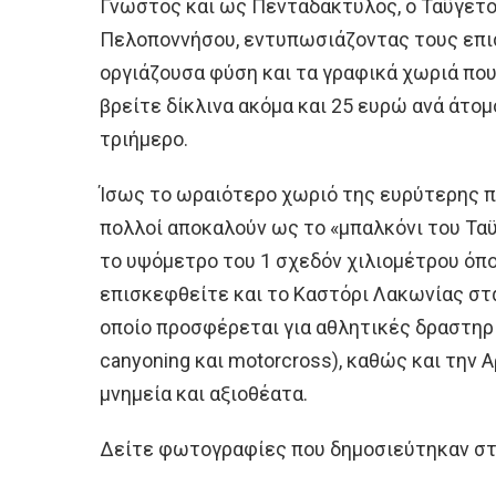
Γνωστός και ως Πενταδάκτυλος, ο Ταΰγετο
Πελοποννήσου, εντυπωσιάζοντας τους επισ
οργιάζουσα φύση και τα γραφικά χωριά που 
βρείτε δίκλινα ακόμα και 25 ευρώ ανά άτομ
τριήμερο.
Ίσως το ωραιότερο χωριό της ευρύτερης πε
πολλοί αποκαλούν ως το «μπαλκόνι του Ταϋ
το υψόμετρο του 1 σχεδόν χιλιομέτρου όπο
επισκεφθείτε και το Καστόρι Λακωνίας στα
οποίο προσφέρεται για αθλητικές δραστηρ
canyoning και motorcross), καθώς και την 
μνημεία και αξιοθέατα.
Δείτε φωτογραφίες που δημοσιεύτηκαν στ