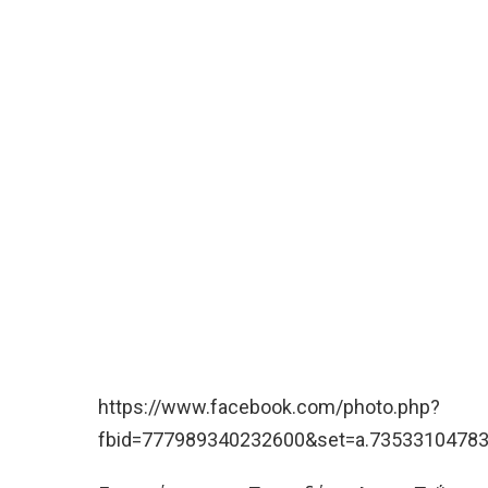
https://www.facebook.com/photo.php?
fbid=777989340232600&set=a.7353310478