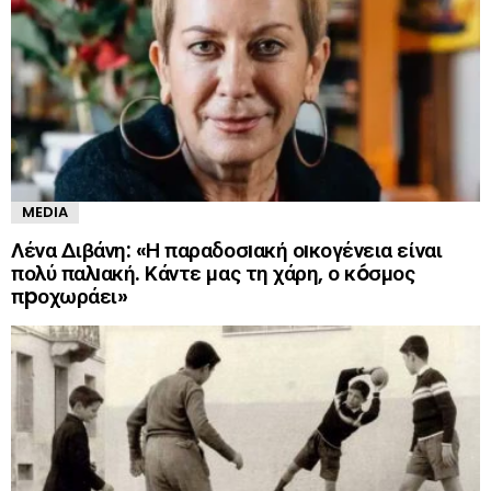
MEDIA
Λένα Διβάνη: «Η παραδοσıακή οıκογένεια είναι
πολύ παλıακή. Κάντε μας τη χάρη, ο κóσμος
πpοχωράει»