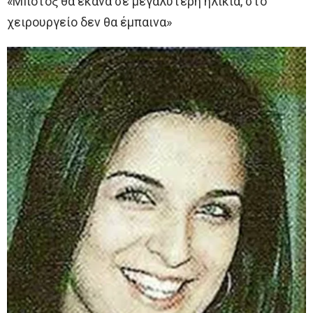
«Μπότοξ θα έκανα σε µεγαλύτερη ηλικία, στο
χειρουργείο δεν θα έµπαινα»