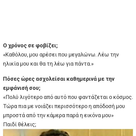
Ο χρόνος σε φοβίζει;
«Καθόλου, µου αρέσει που µεγαλώνω. Λέω την
ηλικία µου και θα τη λέω για πάντα.»
Πόσες ώρες ασχολείσαι καθηµερινά µε την
εµφάνισή σου;
«Πολύ λιγότερο από αυτό που φαντάζεται ο κόσµος.
Τώρα πια µε νοιάζει περισσότερο η απόδοσή µου
µπροστά από την κάµερα παρά η εικόνα µου»
Παιδί θέλεις;