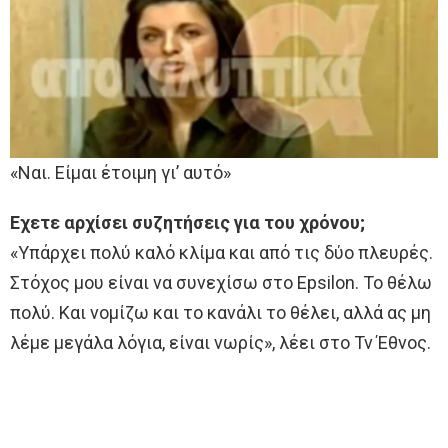
«Ναι. Είµαι έτοιµη γι’ αυτό»
Εχετε αρχίσει συζητήσεις για του χρόνου;
«Υπάρχει πολύ καλό κλίµα και από τις δύο πλευρές.
Στόχος µου είναι να συνεχίσω στο Epsilon. To θέλω
πολύ. Και νοµίζω και το κανάλι το θέλει, αλλά ας µη
λέµε µεγάλα λόγια, είναι νωρίς», λέει στο Tv Έθνος.