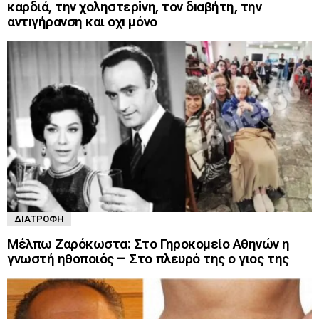
καρδιά, την χοληστερiνη, τον δıαβήτη, την
αντıγήρανση και οχı μόνο
ΔΙΑΤΡΟΦΉ
Μέλπω Ζαρόκωστα: Στο Γηροκομείο Αθηνών η
γνωστή ηθοποιός – Στο πλευρό της ο γιος της