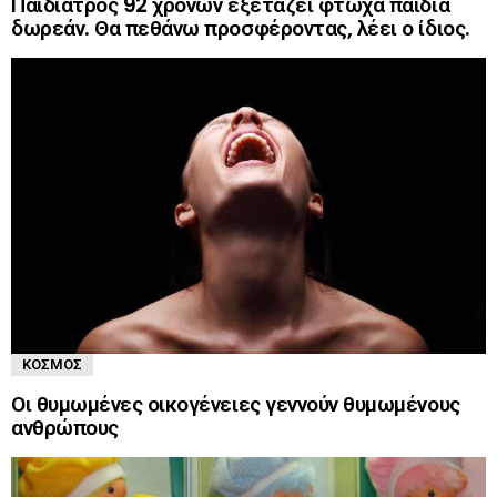
Παιδίατρος 92 χρονών εξετάζει φτωχά παιδιά
δωρεάν. Θα πεθάνω προσφέροντας, λέει ο ίδιος.
ΚΌΣΜΟΣ
Οι θυμωμένες οικογένειες γεννούν θυμωμένους
ανθρώπους