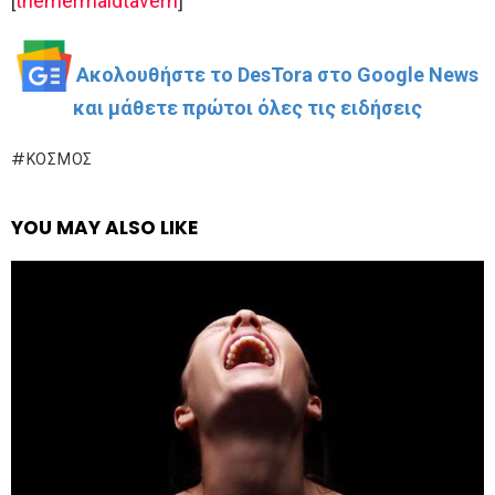
[
themermaidtavern
]
Ακολουθήστε το DesTora στο Google News
και μάθετε πρώτοι όλες τις ειδήσεις
ΚΌΣΜΟΣ
YOU MAY ALSO LIKE